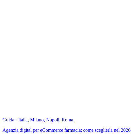
Pharma, Beauty, Pr
— Vuoi approfondire?
Parliamone in un briefing 30'
Guida · Italia, Milano, Napoli, Roma
Agenzia digital per eCommerce farmacia: come sceglierla nel 2026