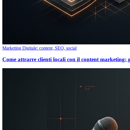
Marketing Digitale: content, SEO, social
Come attrarre clienti locali con il content marketing: 