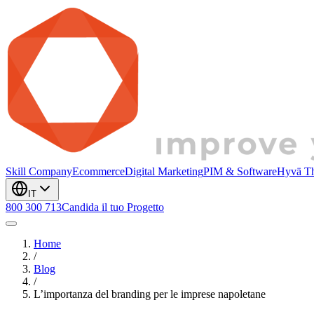
Skill Company
Ecommerce
Digital Marketing
PIM & Software
Hyvä T
IT
800 300 713
Candida il tuo Progetto
Home
/
Blog
/
L’importanza del branding per le imprese napoletane